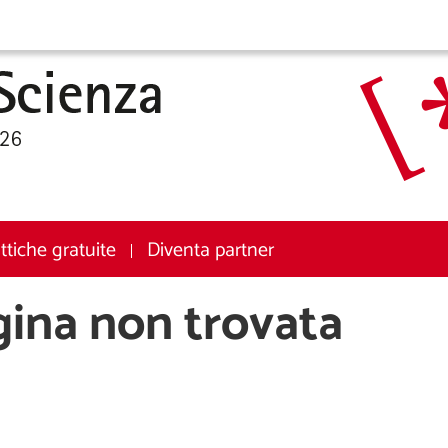
attiche gratuite
Diventa partner
gina non trovata