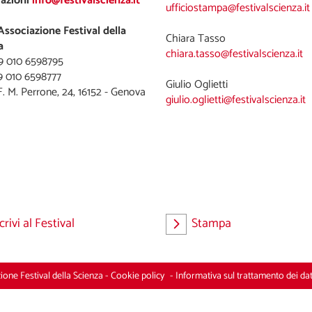
azioni
info@festivalscienza.it
ufficiostampa@festivalscienza.it
Associazione Festival della
a
chiara.tasso@festivalscienza.it
39 010 6598795
9 010 6598777
giulio.oglietti@festivalscienza.it
crivi al Festival
Stampa
one Festival della Scienza
-
Cookie policy
-
Informativa sul trattamento dei dat