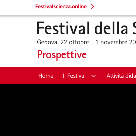
Festivalscienza.online
Home
Il Festival
Attività did