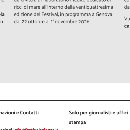
ricci di mare all’interno della ventiquattresima
da
la
edizione del Festival, in programma a Genova
Vu
in
dal 22 ottobre al 1° novembre 2026
ca
2
azioni e Contatti
Solo per giornalisti e uffici
stampa