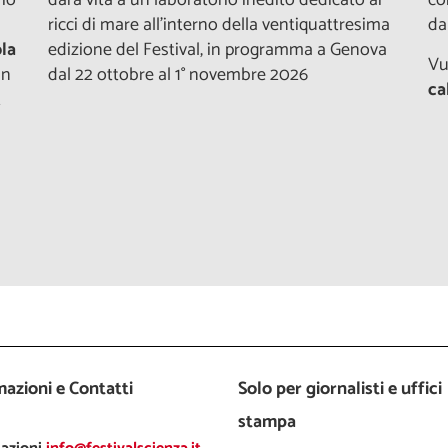
ricci di mare all’interno della ventiquattresima
da
la
edizione del Festival, in programma a Genova
Vu
in
dal 22 ottobre al 1° novembre 2026
ca
2
azioni e Contatti
Solo per giornalisti e uffici
stampa