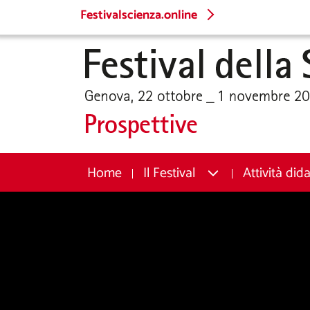
Festivalscienza.online
Home
Il Festival
Attività did