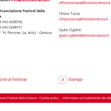
azioni
info@festivalscienza.it
ufficiostampa@festivalscienza.it
Associazione Festival della
a
chiara.tasso@festivalscienza.it
39 010 6598795
9 010 6598777
giulio.oglietti@festivalscienza.it
crivi al Festival
Stampa
one Festival della Scienza
-
Cookie policy
-
Informativa sul trattamento dei dat